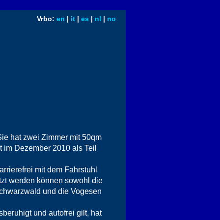
Vrbo:
en
|
it
|
es
|
nl
|
no
 Sie hat zwei Zimmer mit 50qm
t im Dezember 2010 als Teil
rrierefrei mit dem Fahrstuhl
utzt werden können sowohl die
 Schwarzwald und die Vogesen
eruhigt und autofrei gilt, hat