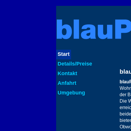
Start
Details/Preise
bla
Kontakt
blau
Anfahrt
Wohnf
Umgebung
der B
Die W
errei
beide
biete
Obwoh