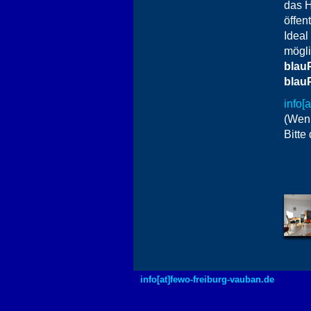
das H
öffen
Ideal
mögli
blau
blau
info[
(Wenn
Bitte
info[at]fewo-freiburg-vauban.de