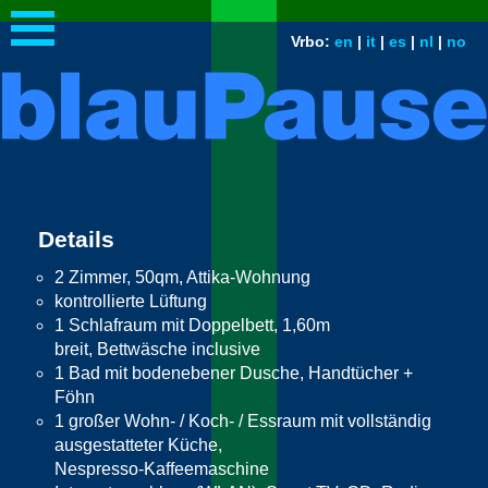
Vrbo:
en
|
it
|
es
|
nl
|
no
Details
2 Zimmer, 50qm, Attika-Wohnung
kontrollierte Lüftung
1 Schlafraum mit Doppelbett, 1,60m
breit, Bettwäsche inclusive
1 Bad mit bodenebener Dusche, Handtücher +
Föhn
1 großer Wohn- / Koch- / Essraum mit vollständig
ausgestatteter Küche,
Nespresso-Kaffeemaschine